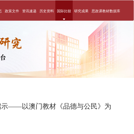
态
政策文件
资讯速递
历史资料
国际比较
研究成果
思政课教材数据库
启示——以澳门教材《品德与公民》为