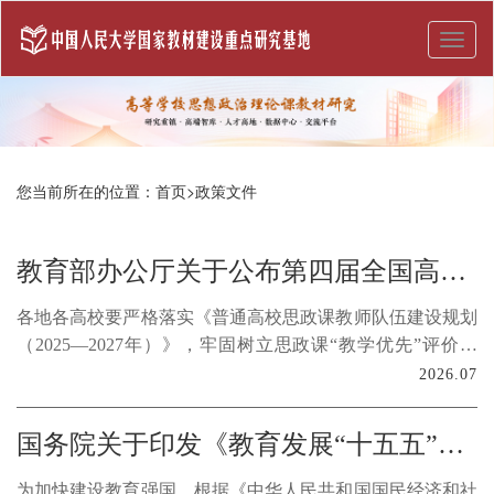
Toggl
naviga
您当前所在的位置：
首页
>
政策文件
教育部办公厅关于公布第四届全国高校思政课教学展示活动评审结果的通知
各地各高校要严格落实《普通高校思政课教师队伍建设规划
（2025—2027年）》，牢固树立思政课“教学优先”评价导
向，将活动成绩纳入专职教师晋升专业技术职务等关键业绩
2026.07
清单，加大工作力度、加强资源投入，持续涵养教师潜心授
课、学生乐学善思的良好育人生态。
国务院关于印发《教育发展“十五五”规划》的通知
为加快建设教育强国，根据《中华人民共和国国民经济和社