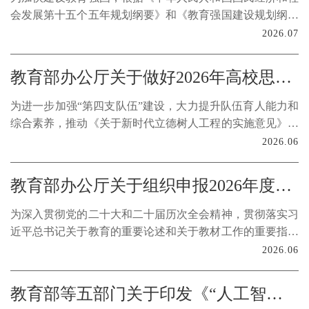
会发展第十五个五年规划纲要》和《教育强国建设规划纲要
（2024—2035年）》，制定本规划。
2026.07
教育部办公厅关于做好2026年高校思想政治工作骨干在职攻读博士学位专项计划工作的通知
为进一步加强“第四支队伍”建设，大力提升队伍育人能力和
综合素养，推动《关于新时代立德树人工程的实施意见》落
地见效，按照《普通高等学校辅导员队伍建设规定》《全面
2026.06
加强新时代高校辅导员队伍建设行动方案》的要求，教育部
决定2026年继续实施高校思想政治工作骨干在职攻读博士学
教育部办公厅关于组织申报2026年度教育部大中小学课程教材研究项目的通知
位专项计划。现将有关事项通知如下。
为深入贯彻党的二十大和二十届历次全会精神，贯彻落实习
近平总书记关于教育的重要论述和关于教材工作的重要指示
批示精神，落实《教育强国建设规划纲要（2024—2035
2026.06
年）》部署要求，依据《教育部大中小学课程教材研究项目
管理办法》（教材厅〔2025〕1号），现启动2026年度教育
教育部等五部门关于印发《“人工智能+教育”行动计划》的通知
部大中小学课程教材研究项目申报工作。有关事项通知如