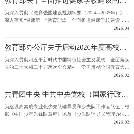
教育部关于全面推进健康学校建设的指导意见
为深入贯彻《教育强国建设规划纲要（2024—2035年）》，
深入落实“健康第一”教育理念，全面推进健康学校建设，整
体提升青少年学生身心健康水平，支撑教育强国和健康中国
2026.04
建设，提出以下指导意见。
教育部办公厅关于启动2026年度高校思想政治工作质量提升综合改革与精品建设项目申报工作的通知
为深入贯彻习近平新时代中国特色社会主义思想，全面落实
党的二十大和二十届历次全会精神，学习贯彻全国教育大会
精神，高质量实施新时代立德树人工程，推进全员全过程全
2026.02
方位全领域育人，构建固本铸魂的思想政治教育体系，塑造
立德树人新格局，教育部决定启动2026年度高校思想政治工
共青团中央 中共中央党校（国家行政学院）教育部 全国少工委关于印发《全国少先队辅导员和少先队工作者教育培训规划（2025—2027年）》的通知
作质量提升综合改革与精品建设项目申报工作。现将有关事
宜通知如下。
为建设高素质专业化少先队辅导员和少先队工作者队伍，根
据《中国少年先锋队章程》以及《少先队辅导员管理办法》
等规章，结合少先队教育培训工作实际，制定本规划。
2026.03